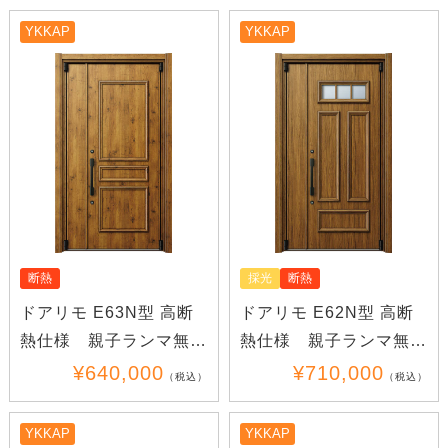
YKKAP
YKKAP
断熱
採光
断熱
ドアリモ E63N型 高断
ドアリモ E62N型 高断
熱仕様 親子ランマ無し
熱仕様 親子ランマ無し
(木目)
(木目)
¥640,000
¥710,000
（税込）
（税込）
YKKAP
YKKAP