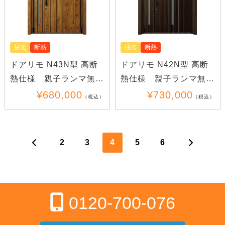
採光
断熱
採光
断熱
ドアリモ N43N型 高断
ドアリモ N42N型 高断
熱仕様 親子ランマ無し
熱仕様 親子ランマ無し
(木目)
(木目)
¥680,000
¥730,000
（税込）
（税込）
2
3
4
5
6
0120-700-076