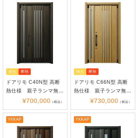
採光
断熱
採光
断熱
ドアリモ C40N型 高断
ドアリモ C66N型 高断
熱仕様 親子ランマ無し
熱仕様 親子ランマ無し
(木目)
(木目)
¥700,000
¥730,000
（税込）
（税込）
YKKAP
YKKAP