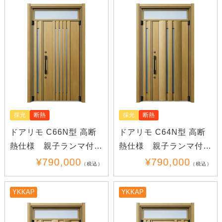
採光
断熱
採光
断熱
ドアリモ C66N型 高断
ドアリモ C64N型 高断
熱仕様 親子ランマ付き
熱仕様 親子ランマ付き
(木目)
(木目)(アルミ)
¥790,000
¥790,000
（税込）
（税込）
YKKAP
YKKAP