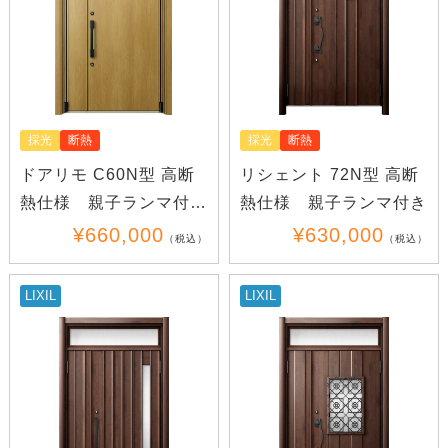
採光
断熱
採光
断熱
リシェント 72N型 高断
ドアリモ C60N型 高断
熱仕様 親子ランマ付き
熱仕様 親子ランマ付き
(木目)(アルミ)
¥630,000
¥660,000
（税込）
（税込）
LIXIL
LIXIL