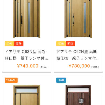
採光
断熱
採光
断熱
ドアリモ C63N型 高断
ドアリモ C62N型 高断
熱仕様 親子ランマ付き
熱仕様 親子ランマ付き
(木目)(アルミ)
(木目)
¥740,000
¥780,000
（税込）
（税込）
YKKAP
LIXIL