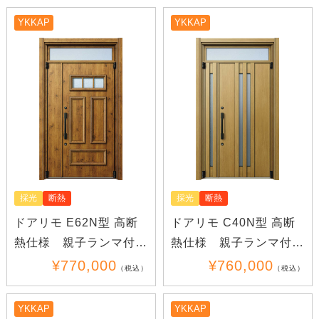
YKKAP
YKKAP
採光
断熱
採光
断熱
ドアリモ E62N型 高断
ドアリモ C40N型 高断
熱仕様 親子ランマ付き
熱仕様 親子ランマ付き
(木目)
(木目)
¥770,000
¥760,000
（税込）
（税込）
YKKAP
YKKAP