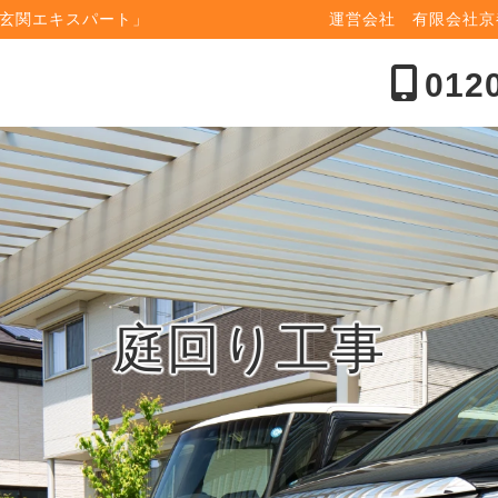
玄関エキスパート」
運営会社 有限会社
012
庭回り工事