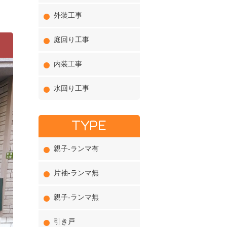
外装工事
庭回り工事
内装工事
水回り工事
TYPE
親子-ランマ有
片袖-ランマ無
親子-ランマ無
引き戸