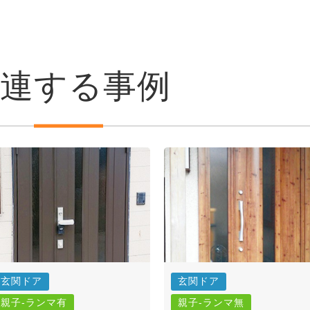
関連する事例
玄関ドア
玄関ドア
親子-ランマ有
親子-ランマ無