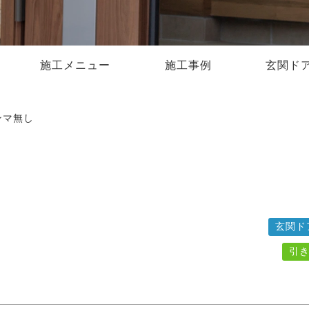
施工メニュー
施工事例
玄関ド
ランマ無し
玄関ド
引