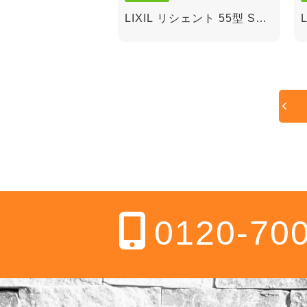
LIXIL リシェント 55型 SＧ
仕様 ランマ無し 引き戸(ア
ルミ)
0120-70