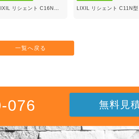
LIXIL リシェント C16N型
LIXIL リシェント C11N型
親子ランマ付き(アルミ)
親子ランマ無し(木目)
一覧へ戻る
0-076
無料見