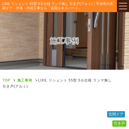
LIXIL リシェント 55型 SＧ仕様 ランマ無し 引き戸(アルミ)｜宇治市の玄
関ドア・外装・内装工事なら「玄関エキスパート」
施工事例
TOP
施工事例
LIXIL リシェント 55型 SＧ仕様 ランマ無し
引き戸(アルミ)
玄関ドア
引き戸