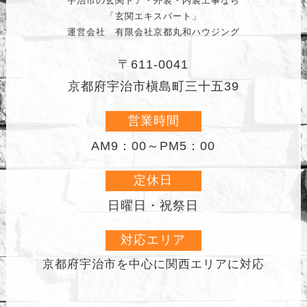
宇治市の玄関ドア・外装・内装工事なら
「玄関エキスパート」
運営会社 有限会社京都丸和ハウジング
〒611-0041
京都府宇治市槇島町三十五39
営業時間
AM9：00～PM5：00
定休日
日曜日・祝祭日
対応エリア
京都府宇治市を中心に
関西エリアに対応