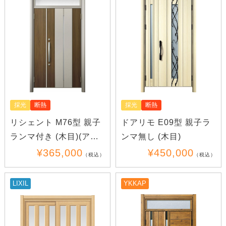
採光
断熱
採光
断熱
ドアリモ E09型 親子ラ
リシェント M76型 親子
ンマ無し (木目)
ランマ付き (木目)(アル
ミ)
¥450,000
¥365,000
（税込）
（税込）
LIXIL
YKKAP