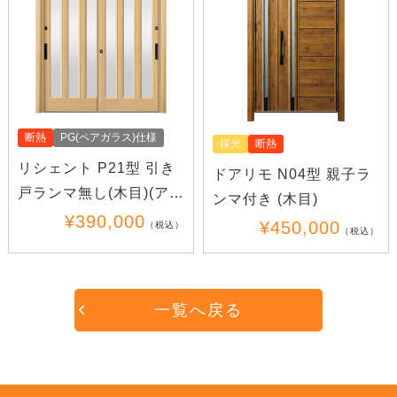
断熱
PG(ペアガラス)仕様
採光
断熱
リシェント P21型 引き
ドアリモ N04型 親子ラ
戸ランマ無し(木目)(アル
ンマ付き (木目)
ミ)
¥390,000
¥450,000
（税込）
（税込）
一覧へ戻る