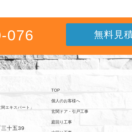
0-076
無料見
TOP
個人のお客様へ
玄関エキスパート」
玄関ドア・引戸工事
庭回り工事
町三十五39