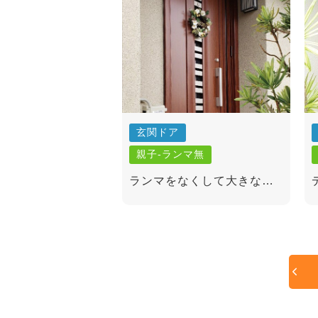
玄関ドア
親子-ランマ無
ランマをなくして大きなド
アへ玄関がスッキリ！