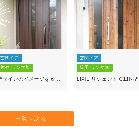
玄関ドア
玄関ドア
片袖-ランマ無
親子-ランマ無
デザインのイメージを変
LIXIL リシェント C11N型
え、明るくシンプルに！
親子ランマ無し(木目)
一覧へ戻る