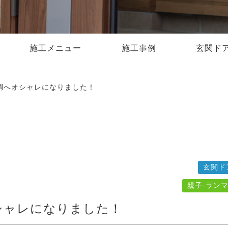
施工メニュー
施工事例
玄関ド
調へオシャレになりました！
玄関ド
親子-ラン
シャレになりました！