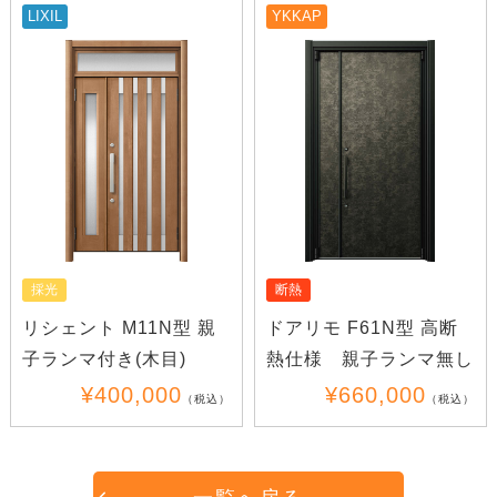
LIXIL
YKKAP
採光
断熱
リシェント M11N型 親
ドアリモ F61N型 高断
子ランマ付き(木目)
熱仕様 親子ランマ無し
¥400,000
¥660,000
（税込）
（税込）