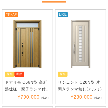
YKKAP
LIXIL
採光
断熱
採光
ドアリモ C66N型 高断
リシェント C20N型 片
熱仕様 親子ランマ付き
開きランマ無し(アルミ)
(木目)
¥790,000
¥230,000
（税込）
（税込）