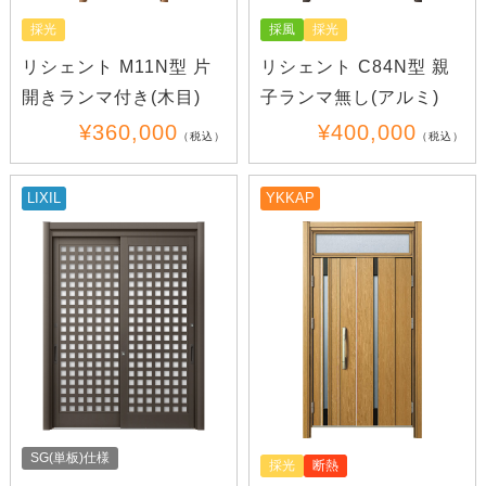
採風
採光
採光
リシェント C84N型 親
リシェント M11N型 片
子ランマ無し(アルミ)
開きランマ付き(木目)
¥400,000
¥360,000
（税込）
（税込）
LIXIL
YKKAP
SG(単板)仕様
採光
断熱