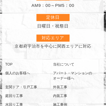
AM9：00～PM5：00
定休日
日曜日・祝祭日
対応エリア
京都府宇治市を中心に
関西エリアに対応
TOP
当社について
個人のお客様へ
アパート・マンションの
オーナー様へ
玄関ドア・引戸工事
外装工事
庭回り工事
内装工事
水回り工事
施工事例