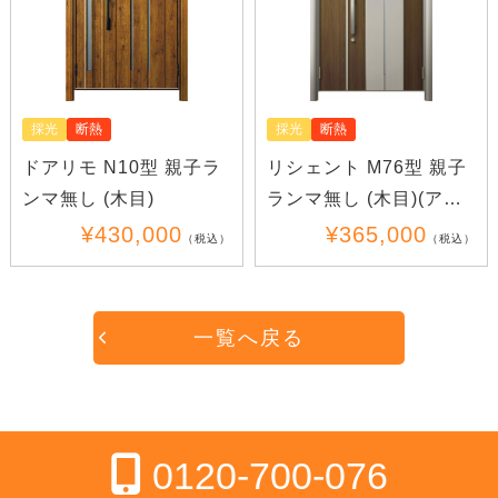
採光
断熱
採光
断熱
ドアリモ N10型 親子ラ
リシェント M76型 親子
ンマ無し (木目)
ランマ無し (木目)(アル
ミ)
¥430,000
¥365,000
（税込）
（税込）
一覧へ戻る
0120-700-076