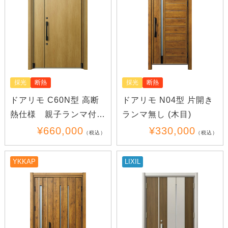
採光
断熱
採光
断熱
ドアリモ C60N型 高断
ドアリモ N04型 片開き
熱仕様 親子ランマ付き
ランマ無し (木目)
(木目)(アルミ)
¥660,000
¥330,000
（税込）
（税込）
YKKAP
LIXIL