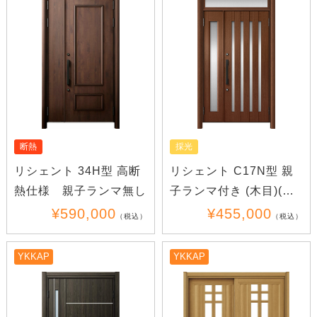
採光
断熱
リシェント C17N型 親
リシェント 34H型 高断
子ランマ付き (木目)(ア
熱仕様 親子ランマ無し
ルミ)
¥455,000
¥590,000
（税込）
（税込）
YKKAP
YKKAP