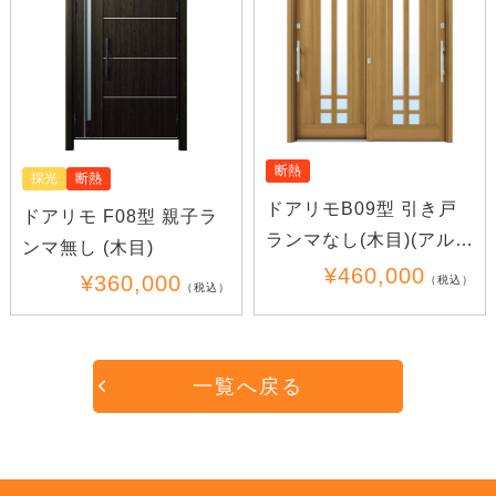
断熱
採光
断熱
ドアリモB09型 引き戸
ドアリモ F08型 親子ラ
ランマなし(木目)(アル
ンマ無し (木目)
ミ)
¥460,000
¥360,000
（税込）
（税込）
一覧へ戻る