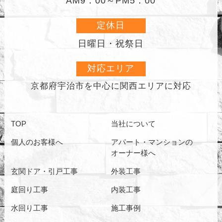
AM9：00～PM5：00
定休日
日曜日・祝祭日
対応エリア
京都府宇治市を中心に
関西エリアに対応
TOP
当社について
個人のお客様へ
アパート・マンションの
オーナー様へ
玄関ドア・引戸工事
外装工事
庭回り工事
内装工事
水回り工事
施工事例