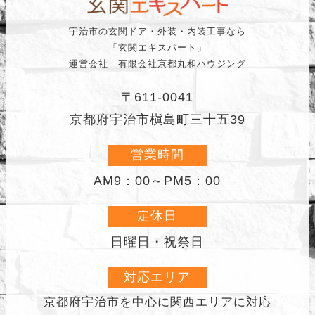
宇治市の玄関ドア・外装・内装工事なら
「玄関エキスパート」
運営会社 有限会社京都丸和ハウジング
〒611-0041
京都府宇治市槇島町三十五39
営業時間
AM9：00～PM5：00
定休日
日曜日・祝祭日
対応エリア
京都府宇治市を中心に
関西エリアに対応